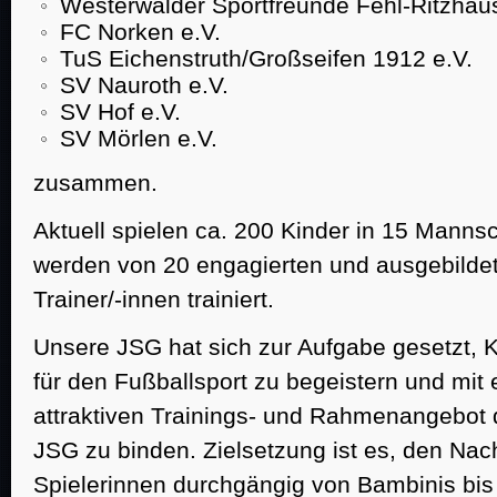
Westerwälder Sportfreunde Fehl-Ritzhau
FC Norken e.V.
TuS Eichenstruth/Großseifen 1912 e.V.
SV Nauroth e.V.
Startseite
Meine JSG
JSG Wolfstein Jugendkonzept
SV Hof e.V.
SV Mörlen e.V.
zusammen.
Aktuell spielen ca. 200 Kinder in 15 Manns
werden von 20 engagierten und ausgebilde
Trainer/-innen trainiert.
Unsere JSG hat sich zur Aufgabe gesetzt, 
für den Fußballsport zu begeistern und mit
attraktiven Trainings- und Rahmenangebot 
JSG zu binden. Zielsetzung ist es, den Na
Spielerinnen durchgängig von Bambinis bis