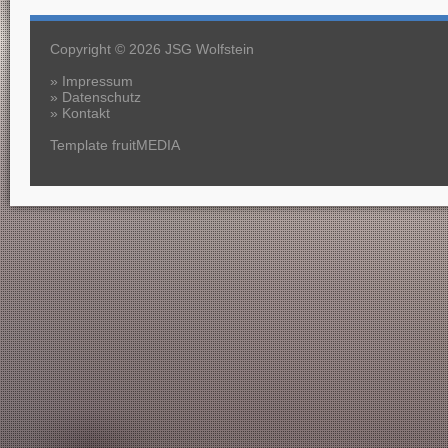
Copyright © 2026 JSG Wolfstein
»
Impressum
»
Datenschutz
»
Kontakt
Template fruitMEDIA