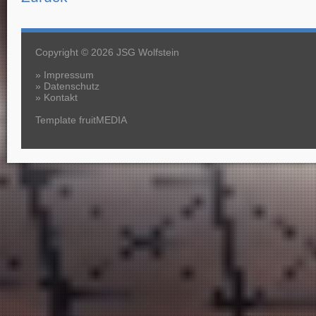
Copyright © 2026 JSG Wolfstein
»
Impressum
»
Datenschutz
»
Kontakt
Template fruitMEDIA