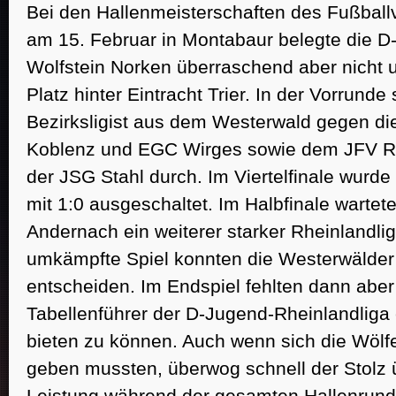
Bei den Hallenmeisterschaften des Fußbal
am 15. Februar in Montabaur belegte die 
Wolfstein Norken überraschend aber nicht 
Startseite
News
News Reader
Platz hinter Eintracht Trier. In der Vorrunde 
Bezirksligist aus dem Westerwald gegen di
Koblenz und EGC Wirges sowie dem JFV Rh
der JSG Stahl durch. Im Viertelfinale wurde
mit 1:0 ausgeschaltet. Im Halbfinale warte
Andernach ein weiterer starker Rheinlandlig
umkämpfte Spiel konnten die Westerwälder 
entscheiden. Im Endspiel fehlten dann aber
Tabellenführer der D-Jugend-Rheinlandliga 
bieten zu können. Auch wenn sich die Wölf
geben mussten, überwog schnell der Stolz 
Leistung während der gesamten Hallenrund