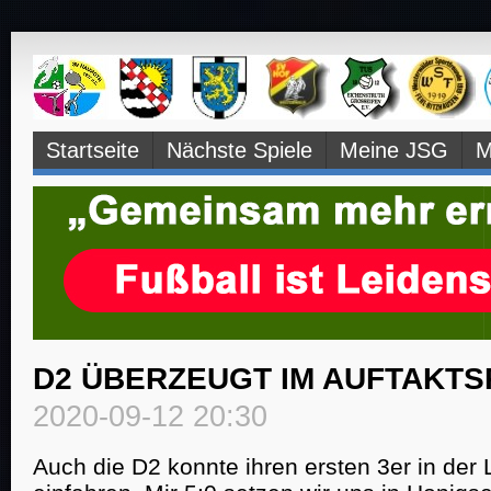
Navigation
Startseite
Nächste Spiele
Meine JSG
M
überspringen
D2 ÜBERZEUGT IM AUFTAKTS
2020-09-12 20:30
Auch die D2 konnte ihren ersten 3er in der