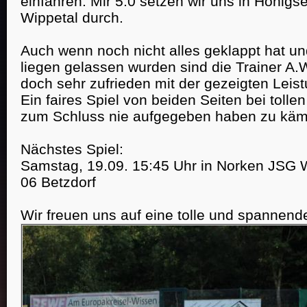
einfahren. Mir 5:0 setzen wir uns in Honig
Wippetal durch.
Auch wenn noch nicht alles geklappt hat u
Startseite
News
News Reader
liegen gelassen wurden sind die Trainer A.W
doch sehr zufrieden mit der gezeigten Leist
Ein faires Spiel von beiden Seiten bei tolle
zum Schluss nie aufgegeben haben zu käm
Nächstes Spiel:
Samstag, 19.09. 15:45 Uhr in Norken JSG 
06 Betzdorf
Wir freuen uns auf eine tolle und spannende