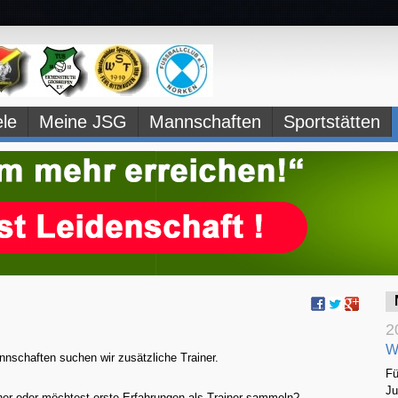
le
Meine JSG
Mannschaften
Sportstätten
2
W
schaften suchen wir zusätzliche Trainer.
Fü
Ju
ainer oder möchtest erste Erfahrungen als Trainer sammeln?