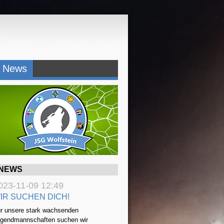
News
NEWS
023-11-09 12:49
IR SUCHEN DICH!
r unsere stark wachsenden
gendmannschaften suchen wir