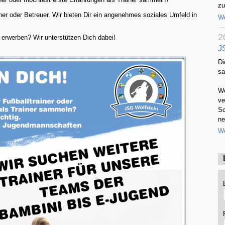
zu
iner oder Betreuer. Wir bieten Dir ein angenehmes soziales Umfeld in
We
2
erwerben? Wir unterstützen Dich dabei!
J
Di
s
We
ve
Sc
ne
We