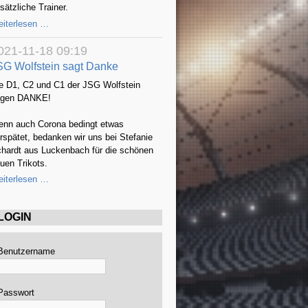
sätzliche Trainer.
WIR
iterlesen …
SUCHEN
DICH!
021-11-18 09:19
SG Wolfstein sagt Danke
e D1, C2 und C1 der JSG Wolfstein
agen DANKE!
nn auch Corona bedingt etwas
rspätet, bedanken wir uns bei Stefanie
hardt aus Luckenbach für die schönen
uen Trikots.
JSG
iterlesen …
Wolfstein
sagt
Danke
LOGIN
Benutzername
Passwort