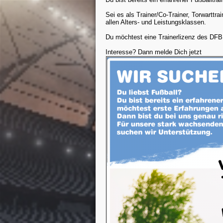
Sei es als Trainer/Co-Trainer, Torwarttra
allen Alters- und Leistungsklassen.
Du möchtest eine Trainerlizenz des DFB 
Startseite
News
News Reader
Interesse? Dann melde Dich jetzt