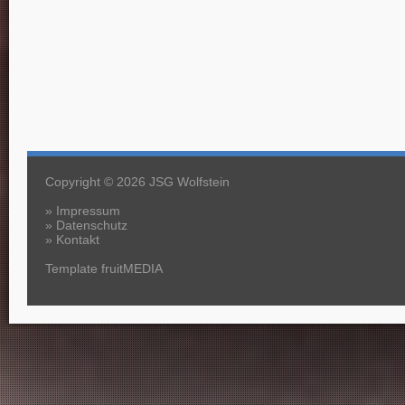
Copyright © 2026 JSG Wolfstein
»
Impressum
»
Datenschutz
»
Kontakt
Template fruitMEDIA