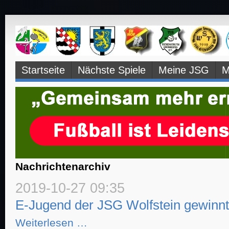
Navigation
Startseite
Nächste Spiele
Meine JSG
M
überspringen
Nachrichtenarchiv
2019-10-27 09:35
E-Jugend der JSG Wolfstein gewinnt 
E-
Weiterlesen …
Jugend