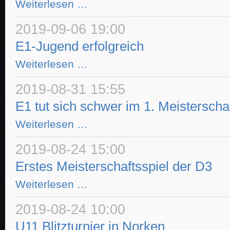
Heimspieltag
Weiterlesen …
in
Norken
2019-09-06 19:00
E1-Jugend erfolgreich
E1-
Weiterlesen …
Jugend
erfolgreich
2019-08-31 15:55
E1 tut sich schwer im 1. Meisterschaf
E1
Weiterlesen …
tut
sich
schwer
2019-08-24 15:00
im
1.
Erstes Meisterschaftsspiel der D3
Meisterschaftsspiel
Erstes
Weiterlesen …
Meisterschaftsspiel
der
D3
2019-08-24 10:00
U11 Blitzturnier in Norken