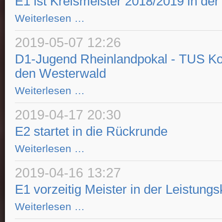
E1 ist Kreismeister 2018/2019 in der
E1
Weiterlesen …
ist
Kreismeister
2018/2019
2019-05-07 12:26
in
der
D1-Jugend Rheinlandpokal - TUS Ko
Leistungsklasse
den Westerwald
D1-
Weiterlesen …
Jugend
Rheinlandpokal
-
2019-04-17 20:30
TUS
Koblenz
E2 startet in die Rückrunde
kommt
in
E2
Weiterlesen …
den
startet
Westerwald
in
die
2019-04-16 13:27
Rückrunde
E1 vorzeitig Meister in der Leistungs
E1
Weiterlesen …
vorzeitig
Meister