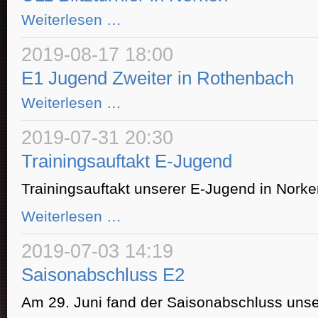
U11
Weiterlesen …
Blitzturnier
in
Norken
2019-08-17 18:00
E1 Jugend Zweiter in Rothenbach
E1
Weiterlesen …
Jugend
Zweiter
in
2019-07-31 20:30
Rothenbach
Trainingsauftakt E-Jugend
Trainingsauftakt unserer E-Jugend in Norke
Trainingsauftakt
Weiterlesen …
E-
Jugend
2019-07-03 14:19
Saisonabschluss E2
Am 29. Juni fand der Saisonabschluss unser