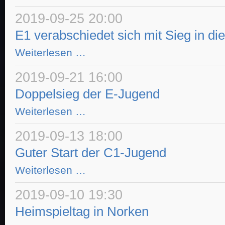
der
JSG
2019-09-25 20:00
Wolfstein
gewinnt
E1 verabschiedet sich mit Sieg in die
2
Startseite
JSG Wolfstein News
Staffeln
E1
Weiterlesen …
verabschiedet
sich
mit
2019-09-21 16:00
Sieg
in
Doppelsieg der E-Jugend
die
Herbstferien
Doppelsieg
Weiterlesen …
der
E-
Jugend
2019-09-13 18:00
Guter Start der C1-Jugend
Guter
Weiterlesen …
Start
der
C1-
2019-09-10 19:30
Jugend
Heimspieltag in Norken